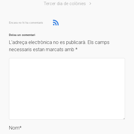
Tercer dia de colònies
Encara no hi ha comentaris
Deixa un comentari
L'adreça electrònica no es publicarà.
Els camps
necessaris estan marcats amb
*
Nom
*