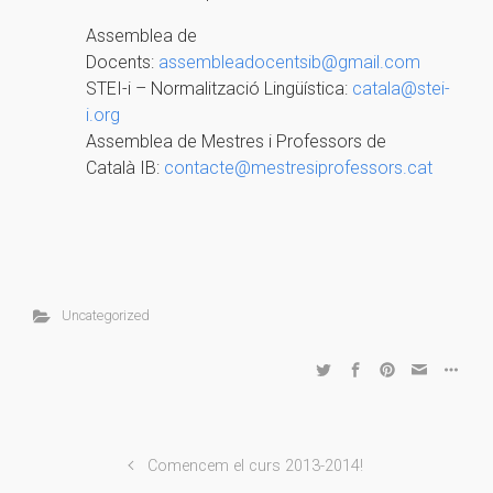
Assemblea de
Docents:
assembleadocentsib@gmail.com
STEI-i – Normalització Lingüística:
catala@stei-
i.org
Assemblea de Mestres i Professors de
Català IB:
contacte@mestresiprofessors.cat
Uncategorized
Comencem el curs 2013-2014!