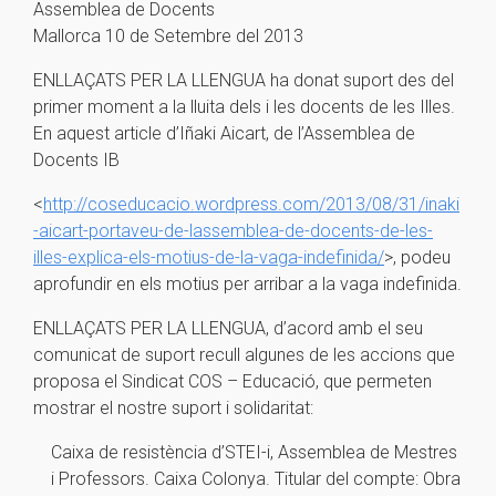
Assemblea de Docents
Mallorca 10 de Setembre del 2013
ENLLAÇATS PER LA LLENGUA ha donat suport des del
primer moment a la lluita dels i les docents de les Illes.
En aquest article d’Iñaki Aicart, de l’Assemblea de
Docents IB
<
http://coseducacio.wordpress.com/2013/08/31/inaki
-aicart-portaveu-de-lassemblea-de-docents-de-les-
illes-explica-els-motius-de-la-vaga-indefinida/
>, podeu
aprofundir en els motius per arribar a la vaga indefinida.
ENLLAÇATS PER LA LLENGUA, d’acord amb el seu
comunicat de suport recull algunes de les accions que
proposa el Sindicat COS – Educació, que permeten
mostrar el nostre suport i solidaritat:
Caixa de resistència d’STEI-i, Assemblea de Mestres
i Professors. Caixa Colonya. Titular del compte: Obra