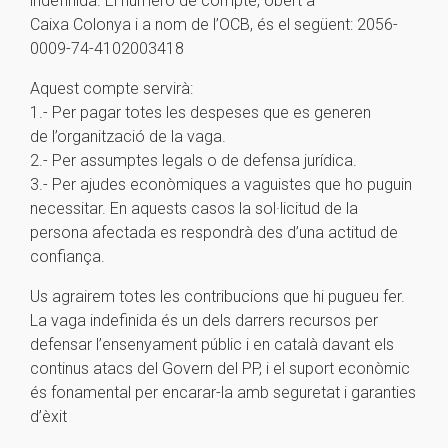
indefinida. El número de compte, obert a
Caixa Colonya i a nom de l’OCB, és el següent: 2056-
0009-74-4102003418
Aquest compte servirà:
1.- Per pagar totes les despeses que es generen
de l’organització de la vaga.
2.- Per assumptes legals o de defensa jurídica.
3.- Per ajudes econòmiques a vaguistes que ho puguin
necessitar. En aquests casos la sol·licitud de la
persona afectada es respondrà des d’una actitud de
confiança.
Us agrairem totes les contribucions que hi pugueu fer.
La vaga indefinida és un dels darrers recursos per
defensar l’ensenyament públic i en català davant els
continus atacs del Govern del PP, i el suport econòmic
és fonamental per encarar-la amb seguretat i garanties
d’èxit