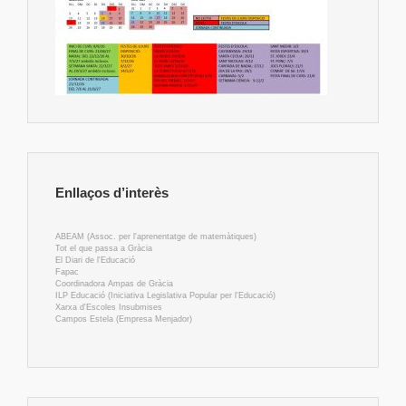
Enllaços d’interès
ABEAM (Assoc. per l'aprenentatge de matemàtiques)
Tot el que passa a Gràcia
El Diari de l'Educació
Fapac
Coordinadora Ampas de Gràcia
ILP Educació (Iniciativa Legislativa Popular per l'Educació)
Xarxa d'Escoles Insubmises
Campos Estela (Empresa Menjador)