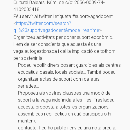
Cultural Balears. Núm. de c/c: 2056-0009-74-
4102003418.
Féu servir al twitter l’etiqueta #suportvagadocent
<
https://twitter.com/search?
q=%23suportvagadocent&mode=realtime
>
Organitzeu activitats per donar suport econòmic.
Hem de ser conscients que aquesta és una
vaga autogestionada i cal la implicació de tothom
per sostenir-la.
Podeu recollir diners posant guardioles als centres
educatius, casals, locals socials… També podeu
organitzar actes de suport com cafetes,
xerrades…
Proposeu als vostres claustres una moció de
suport a la vaga indefinida a les Illes. Traslladeu
aquesta proposta a totes les organitzacions,
assemblees i col·lectius en què participeu o hi
manteniu
contacte. Feu-ho públic i envieu una nota breu a: