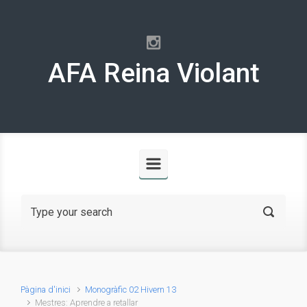
Skip to main content
AFA Reina Violant
Pàgina d'inici
Monogràfic 02 Hivern 13
Mestres: Aprendre a retallar