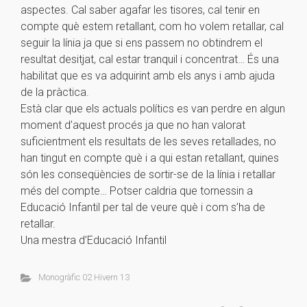
aspectes. Cal saber
agafar les tisores, cal tenir en
compte què estem retallant, com ho volem retallar, cal
seguir la
línia ja que si ens passem no obtindrem el
resultat desitjat, cal estar tranquil i concentrat… És
una
habilitat que es va adquirint amb els anys i amb ajuda
de la pràctica.
Està clar que els actuals polítics es van perdre en algun
moment d’aquest procés ja que no han
valorat
suficientment els resultats de les seves retallades, no
han tingut en compte què i a qui
estan retallant, quines
són les conseqüències de sortir-se de la línia i retallar
més del compte…
Potser caldria que tornessin a
Educació Infantil per tal de veure què i com s’ha de
retallar.
Una mestra d’Educació Infantil
Monogràfic 02 Hivern 13