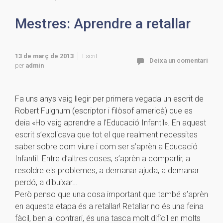
Mestres: Aprendre a retallar
13 de març de 2013
Escrit
Deixa un comentari
per
admin
Fa uns anys vaig llegir per primera vegada un escrit de
Robert Fulghum (escriptor i
filòsof americà) que es
deia «Ho vaig aprendre a l’Educació Infantil». En aquest
escrit
s’explicava que tot el que realment necessites
saber sobre com viure i com ser s’aprèn a
Educació
Infantil. Entre d’altres coses, s’aprèn a compartir, a
resoldre els problemes, a
demanar ajuda, a demanar
perdó, a dibuixar…
Però penso que una cosa important que també s’aprèn
en aquesta etapa és a retallar! Retallar
no és una feina
fàcil, ben al contrari, és una tasca molt difícil en molts