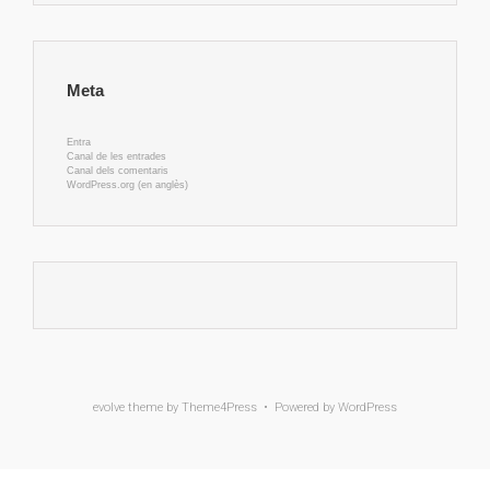
Meta
Entra
Canal de les entrades
Canal dels comentaris
WordPress.org (en anglès)
evolve
theme by Theme4Press • Powered by
WordPress