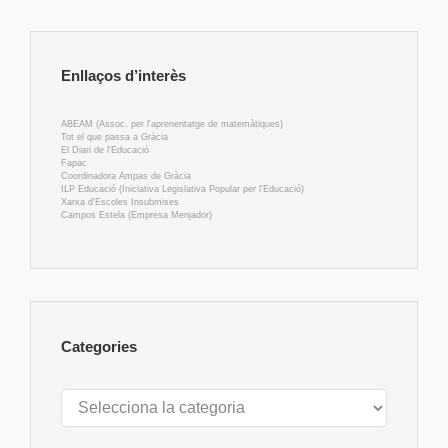
Enllaços d’interès
ABEAM (Assoc. per l'aprenentatge de matemàtiques)
Tot el que passa a Gràcia
El Diari de l'Educació
Fapac
Coordinadora Ampas de Gràcia
ILP Educació (Iniciativa Legislativa Popular per l'Educació)
Xarxa d'Escoles Insubmises
Campos Estela (Empresa Menjador)
Categories
Categories