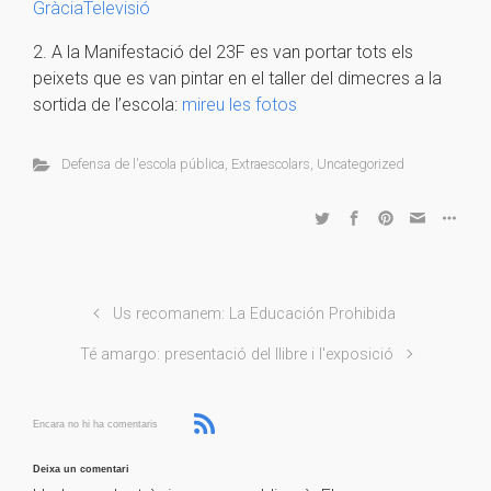
GràciaTelevisió
2. A la Manifestació del 23F es van portar tots els
peixets que es van pintar en el taller del dimecres a la
sortida de l’escola:
mireu les fotos
Defensa de l'escola pública
,
Extraescolars
,
Uncategorized
Us recomanem: La Educación Prohibida
Té amargo: presentació del llibre i l'exposició
Encara no hi ha comentaris
Deixa un comentari