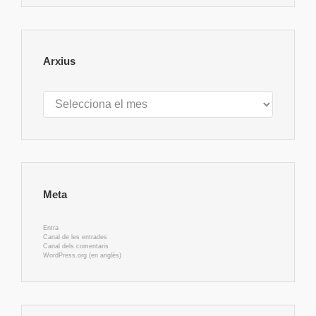
Arxius
Arxius
Meta
Entra
Canal de les entrades
Canal dels comentaris
WordPress.org (en anglès)