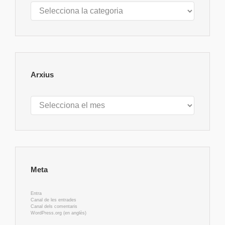
Categories
Arxius
Arxius
Meta
Entra
Canal de les entrades
Canal dels comentaris
WordPress.org (en anglès)