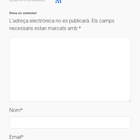
Encara no hi ha comentaris
Deixa un comentari
L'adreça electrònica no es publicarà.
Els camps
necessaris estan marcats amb
*
Nom
*
Email
*