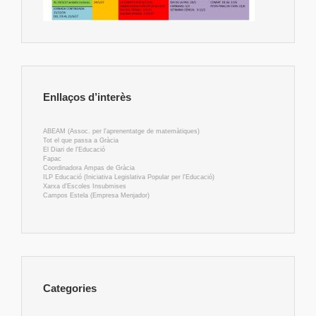
Enllaços d’interès
ABEAM (Assoc. per l'aprenentatge de matemàtiques)
Tot el que passa a Gràcia
El Diari de l'Educació
Fapac
Coordinadora Ampas de Gràcia
ILP Educació (Iniciativa Legislativa Popular per l'Educació)
Xarxa d'Escoles Insubmises
Campos Estela (Empresa Menjador)
Categories