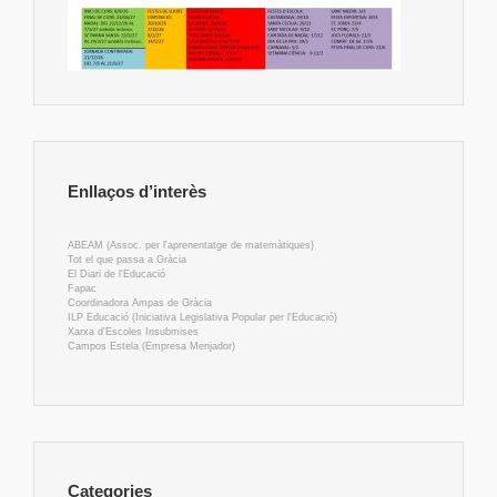
Enllaços d’interès
ABEAM (Assoc. per l'aprenentatge de matemàtiques)
Tot el que passa a Gràcia
El Diari de l'Educació
Fapac
Coordinadora Ampas de Gràcia
ILP Educació (Iniciativa Legislativa Popular per l'Educació)
Xarxa d'Escoles Insubmises
Campos Estela (Empresa Menjador)
Categories