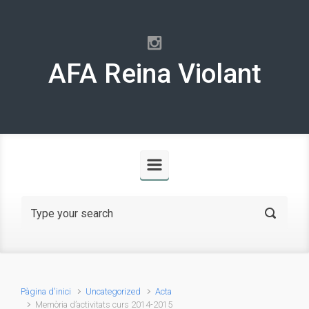
Skip to main content
AFA Reina Violant
Pàgina d'inici
Uncategorized
Acta
Memòria d’activitats curs 2014-2015