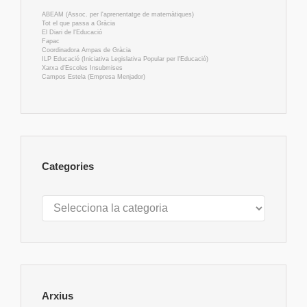
ABEAM (Assoc. per l'aprenentatge de matemàtiques)
Tot el que passa a Gràcia
El Diari de l'Educació
Fapac
Coordinadora Ampas de Gràcia
ILP Educació (Iniciativa Legislativa Popular per l'Educació)
Xarxa d'Escoles Insubmises
Campos Estela (Empresa Menjador)
Categories
Categories
Arxius