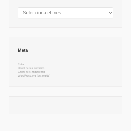
Arxius
Meta
Entra
Canal de les entrades
Canal dels comentaris
WordPress.org (en anglès)