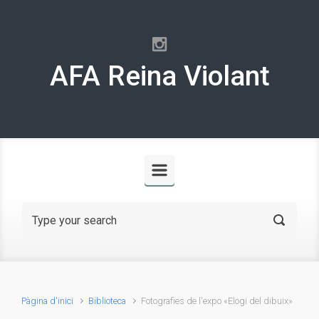
Skip to main content
AFA Reina Violant
Pàgina d'inici
Biblioteca
Fotografies de l'expo «Elogi del dibuix»