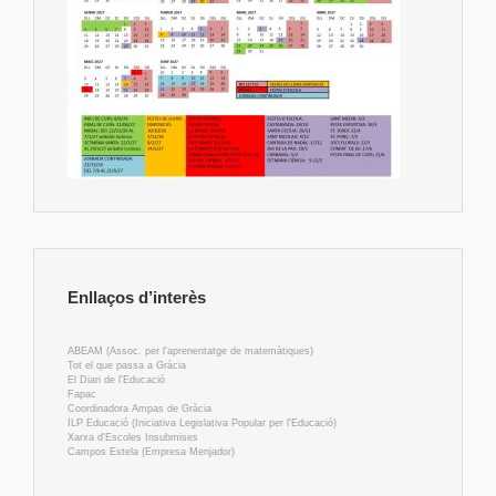
Enllaços d’interès
ABEAM (Assoc. per l'aprenentatge de matemàtiques)
Tot el que passa a Gràcia
El Diari de l'Educació
Fapac
Coordinadora Ampas de Gràcia
ILP Educació (Iniciativa Legislativa Popular per l'Educació)
Xarxa d'Escoles Insubmises
Campos Estela (Empresa Menjador)