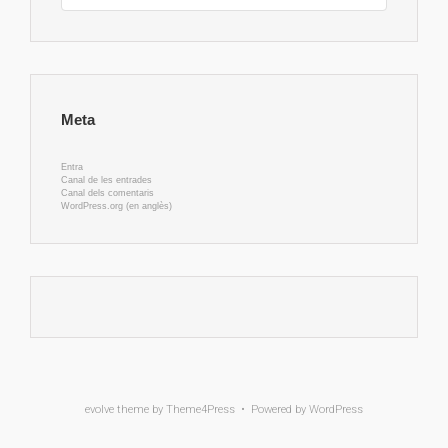
Meta
Entra
Canal de les entrades
Canal dels comentaris
WordPress.org (en anglès)
evolve
theme by Theme4Press • Powered by
WordPress