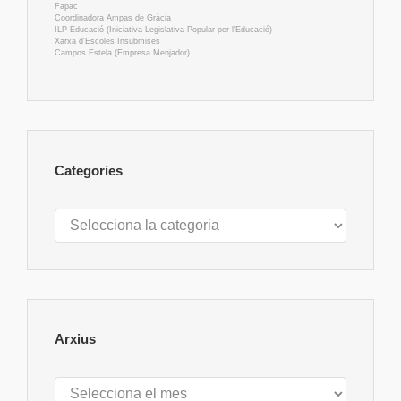
Fapac
Coordinadora Ampas de Gràcia
ILP Educació (Iniciativa Legislativa Popular per l'Educació)
Xarxa d'Escoles Insubmises
Campos Estela (Empresa Menjador)
Categories
Categories
Arxius
Arxius