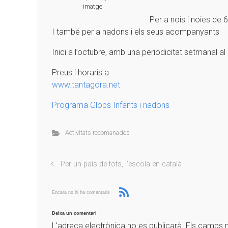
imatge
Per a nois i noies de 
I també per a nadons i els seus acompanyants
Inici a l’octubre, amb una periodicitat setmanal al l
Preus i horaris a
www.tantagora.net
Programa Glops Infants i nadons
Activitats recomanades
Per un país de tots, l'escola en català
Encara no hi ha comentaris
Deixa un comentari
L'adreça electrònica no es publicarà.
Els camps 