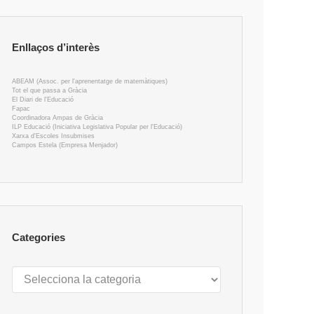
Enllaços d’interès
ABEAM (Assoc. per l'aprenentatge de matemàtiques)
Tot el que passa a Gràcia
El Diari de l'Educació
Fapac
Coordinadora Ampas de Gràcia
ILP Educació (Iniciativa Legislativa Popular per l'Educació)
Xarxa d'Escoles Insubmises
Campos Estela (Empresa Menjador)
Categories
Categories