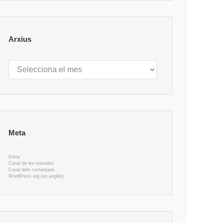
Arxius
Arxius
Meta
Entra
Canal de les entrades
Canal dels comentaris
WordPress.org (en anglès)