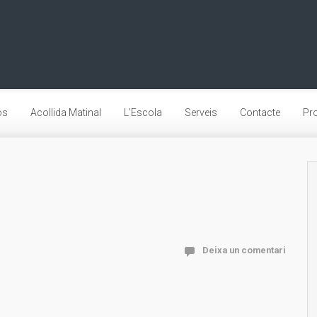
os
Acollida Matinal
L’Escola
Serveis
Contacte
Pro
Deixa un comentari