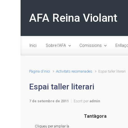
Skip to main content
AFA Reina Violant
Inici
Sobre l’AFA
Comissions
Enllaç
Pàgina d'inici
Activitats recomanades
Espai taller literari
Espai taller literari
7 de setembre de 2011
Escrit per
admin
Tantàgora
Cliqueu per ampliar la