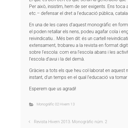
Per això, insistim, hem de ser exigents. Ens toca
etc.– defensar el dret a l’educació pública, catalan
En una de les cares d’aquest monogràfic en format
el poden retallar els nens, podeu agafar cola i en
reivindicatiu… Més ben dit: és un cartell reivindicat
extensament, trobareu a la revista en format digit
sobre l’escola: com era l’escola abans i les activ
l’escola d’avui i la del demà.
Gràcies a tots els que heu col·laborat en aquest 
instant, d’un temps en el qual l’educació va torna
Esperem que us agradi!
Monogràfic 02 Hivern 13
Revista Hivern 2013. Monogràfic núm. 2