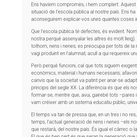
Ens havíem compromès, i hem complert. Aquest n
situació de l’escola pública al nostre país. Ens h
aconseguirem explicar-vos unes quantes coses i
Que l’escola pública té defectes, és evident. Nom
nostra perquè assenyalar les altres és molt lleig
tothom, nens i nenes; es preocupa per tots de la
vagi produint en l’alumnat; acull a qui requereix
Però perquè funcioni, cal que tots siguem exigent
econòmics, material i humans necessaris; afavorir
canvis que la societat va patint per anar-se ada
principis del segle XX. La diferència és que els n
formar-se, mentre que, avui, gairebé tots –pares 
vam créixer amb un sistema educatiu públic, univer
El temps va tan de pressa que, en un tres i no res,
temps, l’actual generació de nens i nenes –els nostr
que restarà, del nostre país. És igual el càrrec o 
El que és ben cert és que seran la generació que v