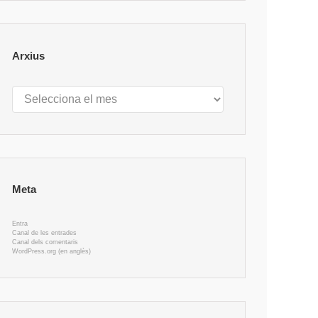
Arxius
Arxius
Meta
Entra
Canal de les entrades
Canal dels comentaris
WordPress.org (en anglès)