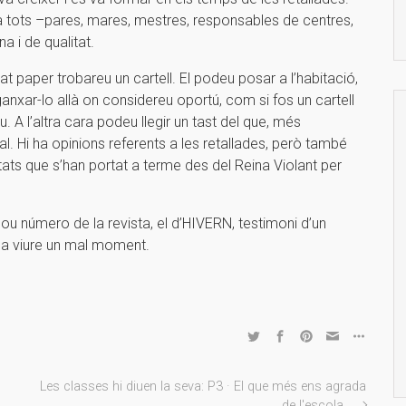
 a tots –pares, mares, mestres, responsables de centres,
a i de qualitat.
 paper trobareu un cartell. El podeu posar a l’habitació,
ganxar-lo allà on considereu oportú, com si fos un cartell
iu. A l’altra cara podeu llegir un tast del que, més
al. Hi ha opinions referents a les retallades, però també
itats que s’han portat a terme des del Reina Violant per
nou número de la revista, el d’HIVERN, testimoni d’un
r a viure un mal moment.
Les classes hi diuen la seva: P3 · El que més ens agrada
de l'escola…