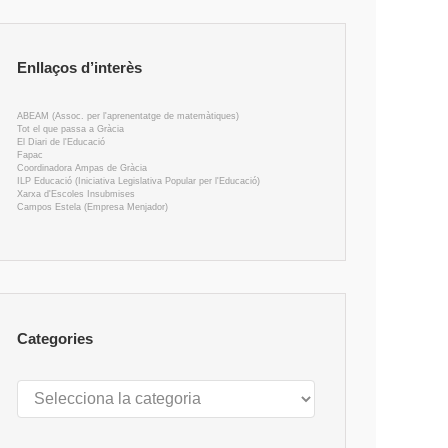
Enllaços d’interès
ABEAM (Assoc. per l'aprenentatge de matemàtiques)
Tot el que passa a Gràcia
El Diari de l'Educació
Fapac
Coordinadora Ampas de Gràcia
ILP Educació (Iniciativa Legislativa Popular per l'Educació)
Xarxa d'Escoles Insubmises
Campos Estela (Empresa Menjador)
Categories
Categories