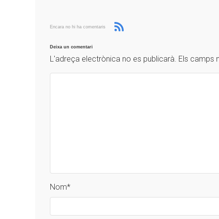
Encara no hi ha comentaris
Deixa un comentari
L'adreça electrònica no es publicarà.
Els camps 
Nom
*