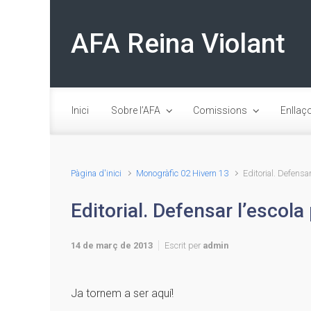
Skip to main content
AFA Reina Violant
Inici
Sobre l’AFA
Comissions
Enllaç
Pàgina d'inici
Monogràfic 02 Hivern 13
Editorial. Defensa
Editorial. Defensar l’escola
14 de març de 2013
Escrit per
admin
Ja tornem a ser aquí!