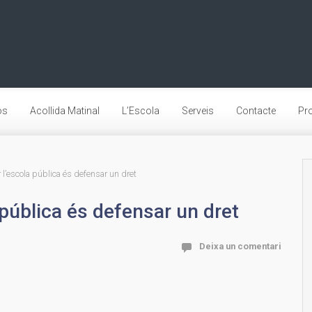
os
Acollida Matinal
L’Escola
Serveis
Contacte
Pro
r l’escola pública és defensar un dret
 pública és defensar un dret
Deixa un comentari