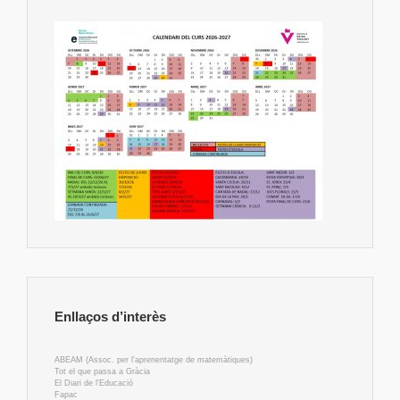
Enllaços d’interès
ABEAM (Assoc. per l'aprenentatge de matemàtiques)
Tot el que passa a Gràcia
El Diari de l'Educació
Fapac