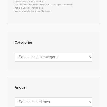
Coordinadora Ampas de Gràcia
ILP Educació (Iniciativa Legislativa Popular per l'Educació)
Xarxa d'Escoles Insubmises
Campos Estela (Empresa Menjador)
Categories
Categories
Arxius
Arxius