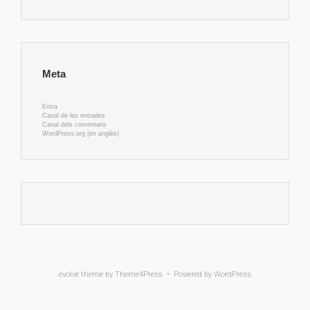
Meta
Entra
Canal de les entrades
Canal dels comentaris
WordPress.org (en anglès)
evolve
theme by Theme4Press • Powered by
WordPress