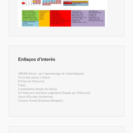
Enllaços d’interès
ABEAM (Assoc. per l'aprenentatge de matemàtiques)
Tot el que passa a Gràcia
El Diari de l'Educació
Fapac
Coordinadora Ampas de Gràcia
ILP Educació (Iniciativa Legislativa Popular per l'Educació)
Xarxa d'Escoles Insubmises
Campos Estela (Empresa Menjador)