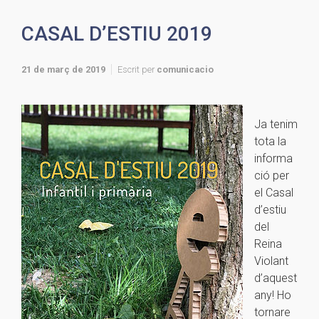
CASAL D’ESTIU 2019
21 de març de 2019
Escrit per
comunicacio
Ja tenim
tota la
informa
ció per
el Casal
d’estiu
del
Reina
Violant
d’aquest
any! Ho
tornare