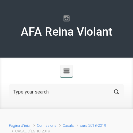
Skip to main content
AFA Reina Violant
Pàgina d'inici
Comissions
Casals
curs 2018-2019
CASAL D’ESTIU 2019