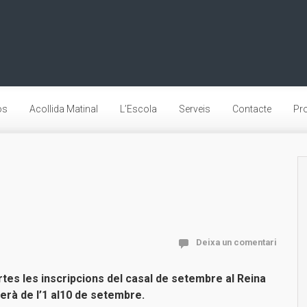
os
Acollida Matinal
L’Escola
Serveis
Contacte
Pro
Deixa un comentari
tes les inscripcions del casal de setembre al Reina
serà de l’1 al10 de setembre.