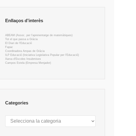
Enllaços d’interès
ABEAM (Assoc. per l'aprenentatge de matemàtiques)
Tot el que passa a Gràcia
El Diari de l'Educació
Fapac
Coordinadora Ampas de Gràcia
ILP Educació (Iniciativa Legislativa Popular per l'Educació)
Xarxa d'Escoles Insubmises
Campos Estela (Empresa Menjador)
Categories
Categories