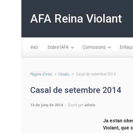
Skip to main content
AFA Reina Violant
Inici
Sobre l’AFA
Comissions
Enllaç
Pàgina d'inici
Casals
Casal de setembre 2014
Casal de setembre 2014
13 de juny de 2014
Escrit per
admin
Ja estan ober
Violant, que 