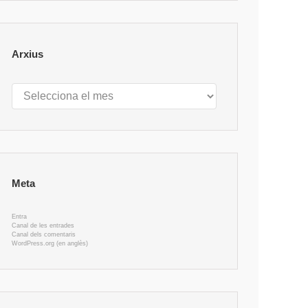
Arxius
Arxius
Meta
Entra
Canal de les entrades
Canal dels comentaris
WordPress.org (en anglès)