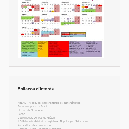
Enllaços d’interès
ABEAM (Assoc. per l'aprenentatge de matemàtiques)
Tot el que passa a Gràcia
El Diari de l'Educació
Fapac
Coordinadora Ampas de Gràcia
ILP Educació (Iniciativa Legislativa Popular per l'Educació)
Xarxa d'Escoles Insubmises
Campos Estela (Empresa Menjador)