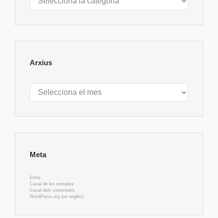
Arxius
Arxius
Meta
Entra
Canal de les entrades
Canal dels comentaris
WordPress.org (en anglès)