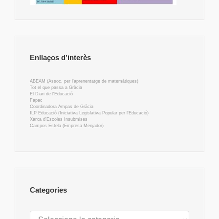
Enllaços d’interès
ABEAM (Assoc. per l'aprenentatge de matemàtiques)
Tot el que passa a Gràcia
El Diari de l'Educació
Fapac
Coordinadora Ampas de Gràcia
ILP Educació (Iniciativa Legislativa Popular per l'Educació)
Xarxa d'Escoles Insubmises
Campos Estela (Empresa Menjador)
Categories
Categories