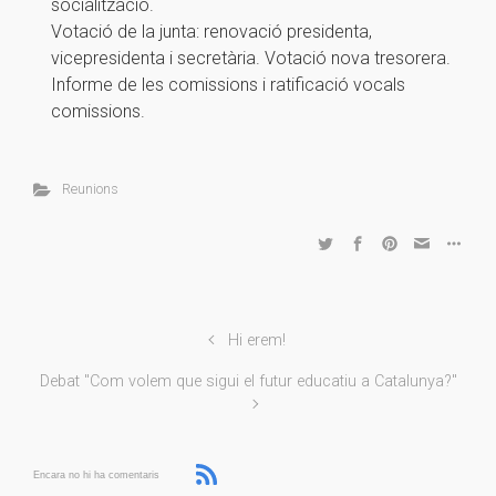
socialització.
Votació de la junta: renovació presidenta,
vicepresidenta i secretària. Votació nova tresorera.
Informe de les comissions i ratificació vocals
comissions.
Reunions
Hi erem!
Debat "Com volem que sigui el futur educatiu a Catalunya?"
Encara no hi ha comentaris