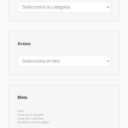
Categories
Arxius
Arxius
Meta
Entra
Canal de les entrades
Canal dels comentaris
WordPress.org (en anglès)