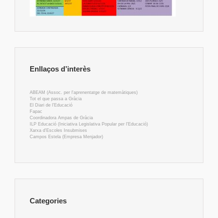
Enllaços d’interès
ABEAM (Assoc. per l'aprenentatge de matemàtiques)
Tot el que passa a Gràcia
El Diari de l'Educació
Fapac
Coordinadora Ampas de Gràcia
ILP Educació (Iniciativa Legislativa Popular per l'Educació)
Xarxa d'Escoles Insubmises
Campos Estela (Empresa Menjador)
Categories