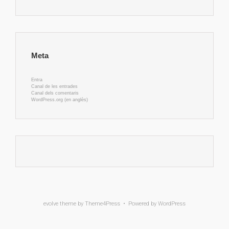
Meta
Entra
Canal de les entrades
Canal dels comentaris
WordPress.org (en anglès)
evolve
theme by Theme4Press • Powered by
WordPress