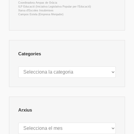
Coordinadora Ampas de Gràcia
ILP Educació (Iniciativa Legislativa Popular per l'Educació)
Xarxa d'Escoles Insubmises
Campos Estela (Empresa Menjador)
Categories
Categories
Arxius
Arxius