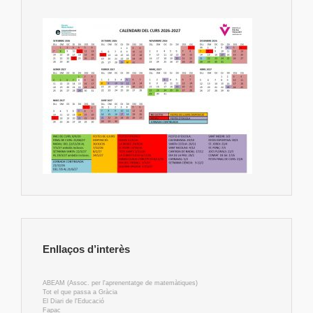
Enllaços d’interès
ABEAM (Assoc. per l'aprenentatge de matemàtiques)
Tot el que passa a Gràcia
El Diari de l'Educació
Fapac