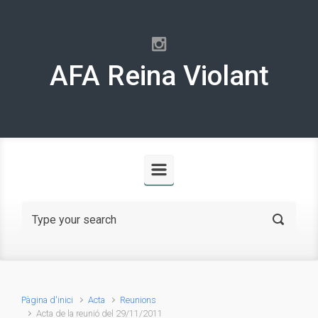
Skip to main content
AFA Reina Violant
Pàgina d'inici
Acta
Reunions
Acta de la reunió del 29/11/2011