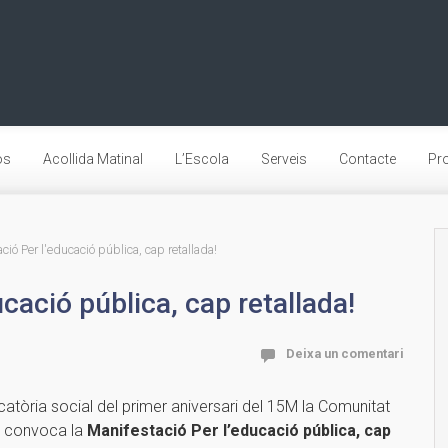
os
Acollida Matinal
L’Escola
Serveis
Contacte
Pro
ió Per l'educació pública, cap retallada!
cació pública, cap retallada!
Deixa un comentari
atòria social del primer aniversari del 15M la Comunitat
a convoca la
Manifestació Per l’educació pública, cap