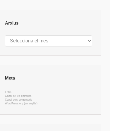
Arxius
Arxius
Meta
Entra
Canal de les entrades
Canal dels comentaris
WordPress.org (en anglès)