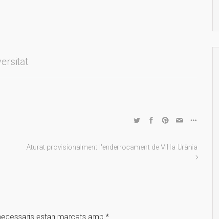
ersitat
Aturat provisionalment l'enderrocament de Vil·la Urània
necessaris estan marcats amb
*