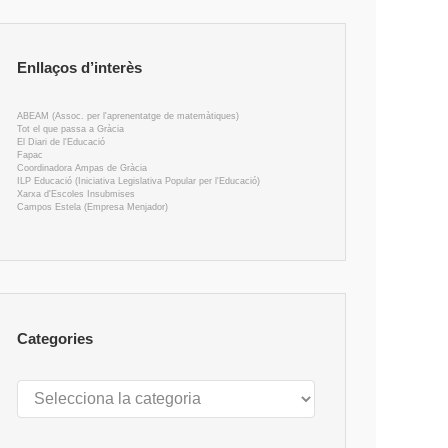
Enllaços d’interès
ABEAM (Assoc. per l'aprenentatge de matemàtiques)
Tot el que passa a Gràcia
El Diari de l'Educació
Fapac
Coordinadora Ampas de Gràcia
ILP Educació (Iniciativa Legislativa Popular per l'Educació)
Xarxa d'Escoles Insubmises
Campos Estela (Empresa Menjador)
Categories
Categories