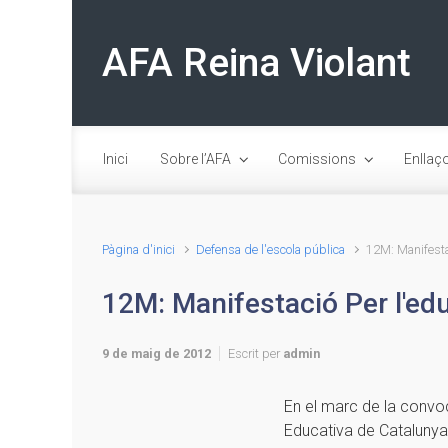
Skip to main content
AFA Reina Violant
Inici
Sobre l’AFA
Comissions
Enllaç
Pàgina d'inici
Defensa de l'escola pública
12M: Manifestac
12M: Manifestació Per l'edu
9 de maig de 2012
Escrit per
admin
En el marc de la convoc
Educativa de Cataluny