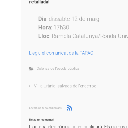
retallada
!
Dia
: dissabte 12 de maig
Hora
: 17h30
Lloc
: Rambla Catalunya/Ronda Univ
Llegiu el comunicat de la FAPAC
Defensa de l'escola pública
Vil·la Urània, salvada de l'enderroc
Encara no hi ha comentaris
Deixa un comentari
L'adreça electrònica no es publicarà.
Els camps 