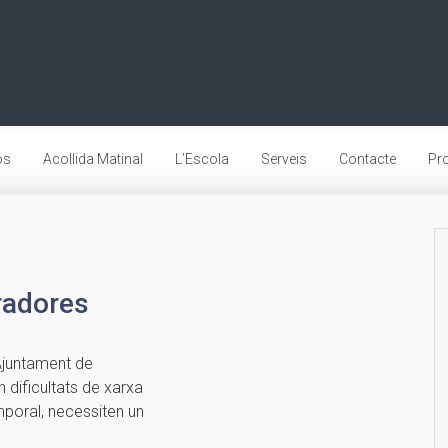
os
Acollida Matinal
L’Escola
Serveis
Contacte
Pro
radores
’Ajuntament de
 dificultats de xarxa
mporal, necessiten un