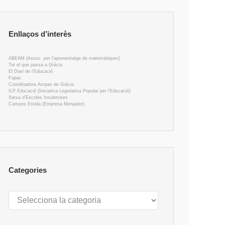
Enllaços d’interès
ABEAM (Assoc. per l'aprenentatge de matemàtiques)
Tot el que passa a Gràcia
El Diari de l'Educació
Fapac
Coordinadora Ampas de Gràcia
ILP Educació (Iniciativa Legislativa Popular per l'Educació)
Xarxa d'Escoles Insubmises
Campos Estela (Empresa Menjador)
Categories
Categories