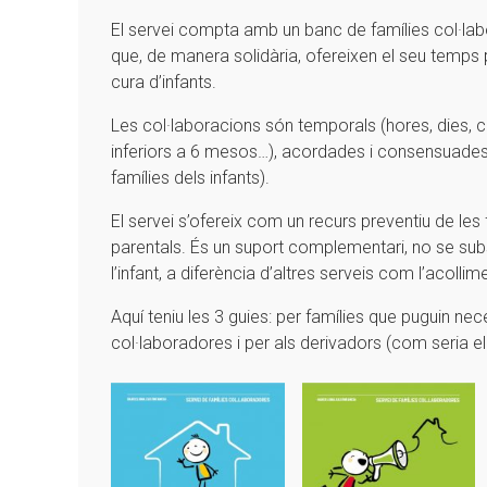
El servei compta amb un banc de famílies col·lab
que, de manera solidària, ofereixen el seu temps 
cura d’infants.
Les col·laboracions són temporals (hores, dies,
inferiors a 6 mesos…), acordades i consensuades 
famílies dels infants).
El servei s’ofereix com un recurs preventiu de les
parentals. És un suport complementari, no se subst
l’infant, a diferència d’altres serveis com l’acolli
Aquí teniu les 3 guies: per famílies que puguin nec
col·laboradores i per als derivadors (com seria el