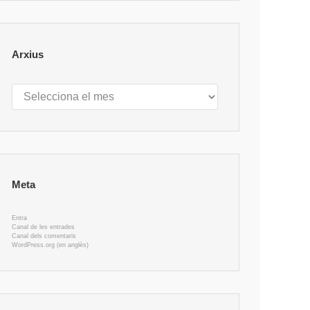
Arxius
Arxius
Meta
Entra
Canal de les entrades
Canal dels comentaris
WordPress.org (en anglès)