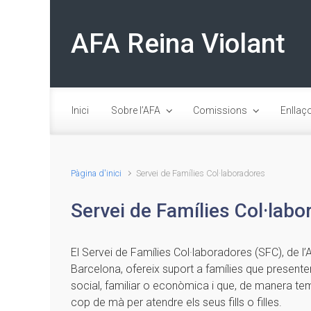
Skip to main content
AFA Reina Violant
Inici
Sobre l’AFA
Comissions
Enllaç
Pàgina d'inici
Servei de Famílies Col·laboradores
Servei de Famílies Col·labo
El Servei de Famílies Col·laboradores (SFC), de l
Barcelona, ofereix suport a famílies que presenten
social, familiar o econòmica i que, de manera te
cop de mà per atendre els seus fills o filles.