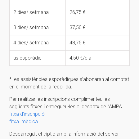
2 dies/ setmana
26,75 €
3 dies/ setmana
37,50 €
4 dies/ setmana
48,75 €
us esporàdic
4,50 €/dia
*Les assistències esporàdiques s’abonaran al comptat
en el moment de la recollida.
Per realitzar les inscripcions complimenteu les
següents fitxes i entregueu-les al despatx de l’AMPA
fitxa d’inscripció
fitxa mèdica
Descarrega’t el tríptic amb la informació del servei