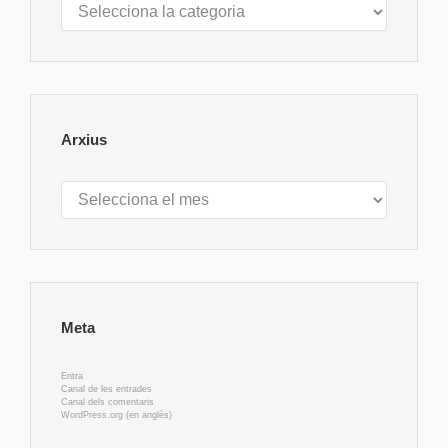
Arxius
Arxius
Meta
Entra
Canal de les entrades
Canal dels comentaris
WordPress.org (en anglès)