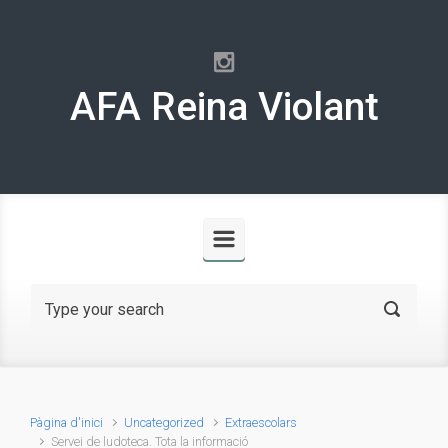
Skip to main content
AFA Reina Violant
Pàgina d'inici
Uncategorized
Extraescolars
Servei de ludoteca. Tota la informació