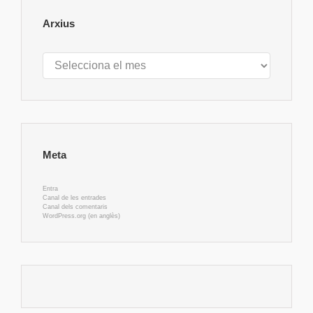
Arxius
Arxius
Meta
Entra
Canal de les entrades
Canal dels comentaris
WordPress.org (en anglès)