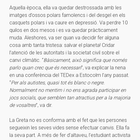
Aquella època, ella va quedar destrossada amb les
imatges d’ossos polars famolencs i del desgel en els
casquets polars i va caure en depressió. Va perdre 10
quilos en dos mesos i es va quedar pràcticament
muda. Aleshores, va ser quan va decidir fer alguna
cosa amb tanta tristesa: salvar el planeta! Cridar
l’atenció de les autoritats i la societat civil sobre el
canvi climàtic. “
Bàsicament, això significa que només
parlo quan crec que és necessari
”, va explicar la nena
en una conferència del TEDex a Estocolm l’any passat.
“
Per als autistes, quasi tot és blanc o negre.
Normalment no mentim i no ens agrada participar en
jocs socials, que semblen tan atractius per a la majoria
de vosaltres
”, va dir.
La Greta no es conforma amb el fet que les persones
segueixin les seves vides sense efectuar canvis. Ella fa
la seva part. A més de fer d’altaveu, l’estudiant activista