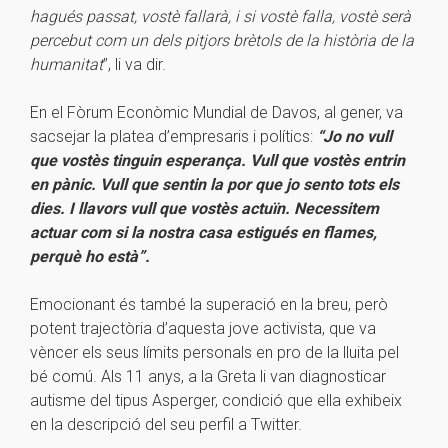
hagués passat, vostè fallarà, i si vostè falla, vostè serà
percebut com un dels pitjors brètols de la història de la
humanitat
”, li va dir.
En el Fòrum Econòmic Mundial de Davos, al gener, va
sacsejar la platea d’empresaris i polítics:
“Jo no vull
que vostès tinguin esperança. Vull que vostès entrin
en pànic. Vull que sentin la por que jo sento tots els
dies. I llavors vull que vostès actuïn. Necessitem
actuar com si la nostra casa estigués en flames,
perquè ho està”.
Emocionant és també la superació en la breu, però
potent trajectòria d’aquesta jove activista, que va
vèncer els seus límits personals en pro de la lluita pel
bé comú. Als 11 anys, a la Greta li van diagnosticar
autisme del tipus Asperger, condició que ella exhibeix
en la descripció del seu perfil a Twitter.