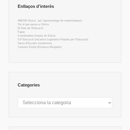
Enllaços d’interès
ABEAM (Assoc. per l'aprenentatge de matemàtiques)
Tot el que passa a Gràcia
El Diari de l'Educació
Fapac
Coordinadora Ampas de Gràcia
ILP Educació (Iniciativa Legislativa Popular per l'Educació)
Xarxa d'Escoles Insubmises
Campos Estela (Empresa Menjador)
Categories
Categories