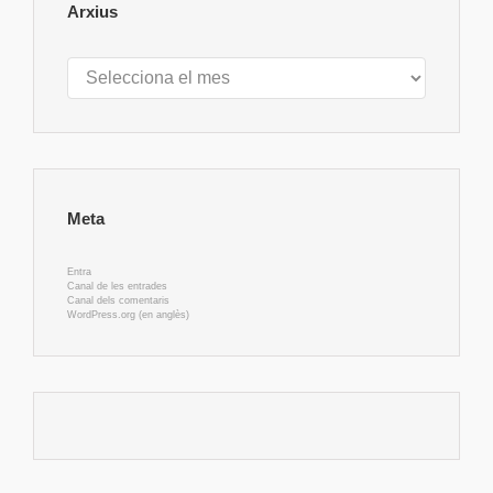
Arxius
Arxius
Meta
Entra
Canal de les entrades
Canal dels comentaris
WordPress.org (en anglès)