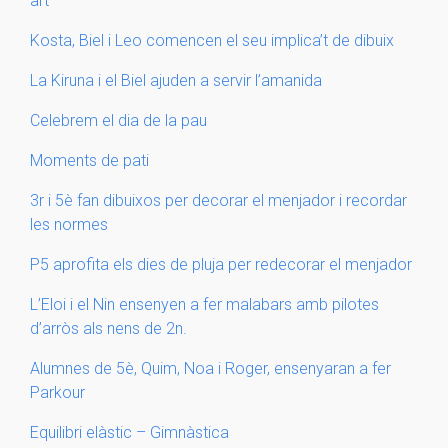
art
Kosta, Biel i Leo comencen el seu implica’t de dibuix
La Kiruna i el Biel ajuden a servir l’amanida
Celebrem el dia de la pau
Moments de pati
3r i 5è fan dibuixos per decorar el menjador i recordar
les normes
P5 aprofita els dies de pluja per redecorar el menjador
L’Eloi i el Nin ensenyen a fer malabars amb pilotes
d’arròs als nens de 2n.
Alumnes de 5è, Quim, Noa i Roger, ensenyaran a fer
Parkour
Equilibri elàstic – Gimnàstica