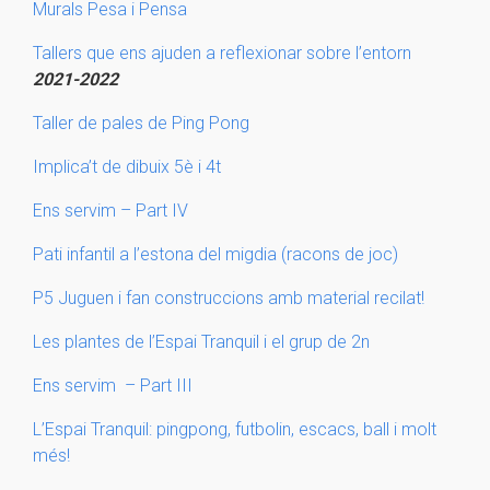
Murals Pesa i Pensa
Tallers que ens ajuden a reflexionar sobre l’entorn
2021-2022
Taller de pales de Ping Pong
Implica’t de dibuix 5è i 4t
Ens servim – Part IV
Pati infantil a l’estona del migdia (racons de joc)
P5 Juguen i fan construccions amb material recilat!
Les plantes de l’Espai Tranquil i el grup de 2n
Ens servim – Part III
L’Espai Tranquil: pingpong, futbolin, escacs, ball i molt
més!