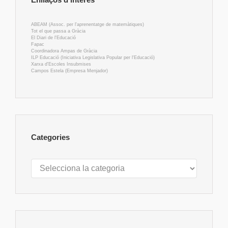
ABEAM (Assoc. per l'aprenentatge de matemàtiques)
Tot el que passa a Gràcia
El Diari de l'Educació
Fapac
Coordinadora Ampas de Gràcia
ILP Educació (Iniciativa Legislativa Popular per l'Educació)
Xarxa d'Escoles Insubmises
Campos Estela (Empresa Menjador)
Categories
Categories