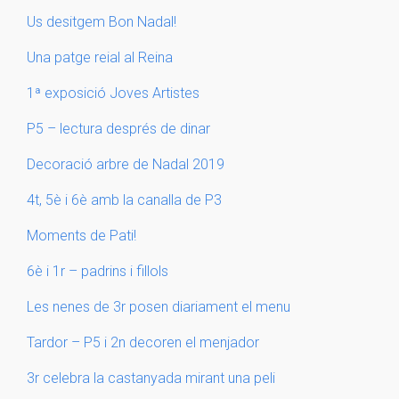
Us desitgem Bon Nadal!
Una patge reial al Reina
1ª exposició Joves Artistes
P5 – lectura després de dinar
Decoració arbre de Nadal 2019
4t, 5è i 6è amb la canalla de P3
Moments de Pati!
6è i 1r – padrins i fillols
Les nenes de 3r posen diariament el menu
Tardor – P5 i 2n decoren el menjador
3r celebra la castanyada mirant una peli