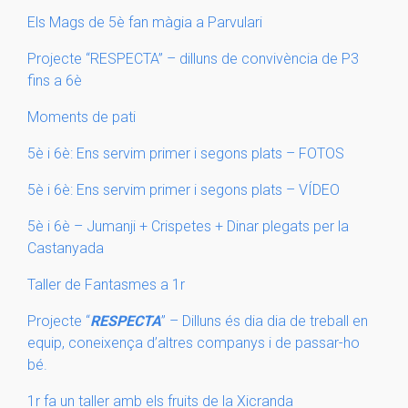
Els Mags de 5è fan màgia a Parvulari
Projecte “RESPECTA” – dilluns de convivència de P3
fins a 6è
Moments de pati
5è i 6è: Ens servim primer i segons plats – FOTOS
5è i 6è: Ens servim primer i segons plats – VÍDEO
5è i 6è – Jumanji + Crispetes + Dinar plegats per la
Castanyada
Taller de Fantasmes a 1r
Projecte “
RESPECTA
” – Dilluns és dia dia de treball en
equip, coneixença d’altres companys i de passar-ho
bé.
1r fa un taller amb els fruits de la Xicranda