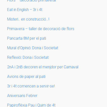
Flors – decoració primaveral
Eat in English – 3r i 4t
Misteri.. en construcció…!
Primavera – taller de decoració de flors
Pancarta 8M per el pati
Mural d’Opinió: Dona i Societat
Reflexió: Dona i Societat
2nA i 2nB decoren el menjdor per Carnaval
Avions de paper al pati
3r i 4t comencen a servir-se!
Aniversaris Febrer
Papiroflèxia Pau i Quim de 4t