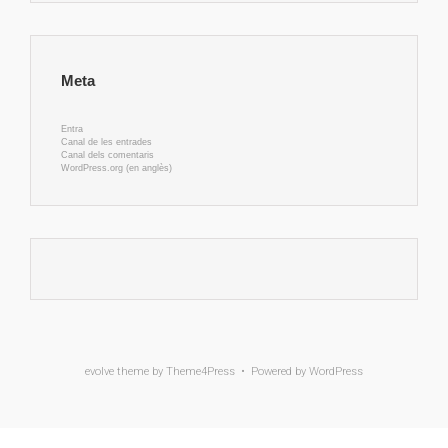
Meta
Entra
Canal de les entrades
Canal dels comentaris
WordPress.org (en anglès)
evolve
theme by Theme4Press • Powered by
WordPress