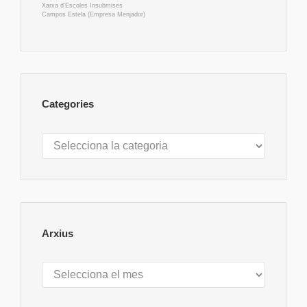
Xarxa d'Escoles Insubmises
Campos Estela (Empresa Menjador)
Categories
Categories
Arxius
Arxius