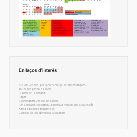
Enllaços d’interès
ABEAM (Assoc. per l'aprenentatge de matemàtiques)
Tot el que passa a Gràcia
El Diari de l'Educació
Fapac
Coordinadora Ampas de Gràcia
ILP Educació (Iniciativa Legislativa Popular per l'Educació)
Xarxa d'Escoles Insubmises
Campos Estela (Empresa Menjador)