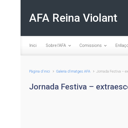
Skip to main content
AFA Reina Violant
Inici
Sobre l’AFA
Comissions
Enllaç
Pàgina d'inici
Galeria d’imatges AFA
Jornada Festiva – ex
Jornada Festiva – extraesc