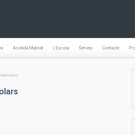
os
Acollida Matinal
L’Escola
Serveis
Contacte
Pro
traescolars
olars