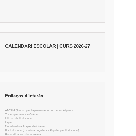
CALENDARI ESCOLAR | CURS 2026-27
Enllaços d’interès
ABEAM (Assoc. per l'aprenentatge de matemàtiques)
Tot el que passa a Gràcia
El Diari de l'Educació
Fapac
Coordinadora Ampas de Gràcia
ILP Educació (Iniciativa Legislativa Popular per l'Educació)
Xarxa d'Escoles Insubmises