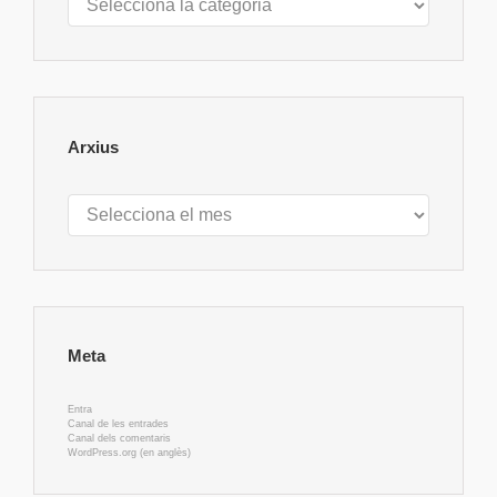
Arxius
Arxius
Meta
Entra
Canal de les entrades
Canal dels comentaris
WordPress.org (en anglès)