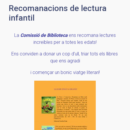
Recomanacions de lectura
infantil
La
Comi
ssió de Biblioteca
ens recomana lectures
increïbles per a totes les edats!
Ens con
viden a donar un cop d’ull, triar tots els llibres
que ens agradi
i començar un bonic viatge literari!