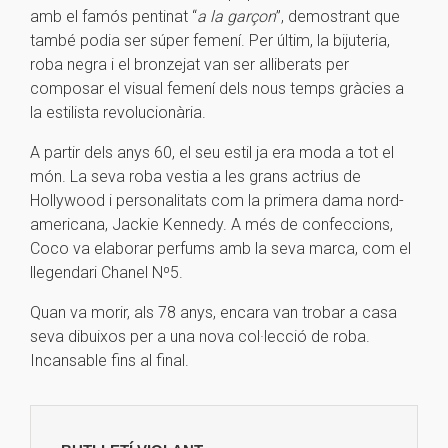
amb el famós pentinat “
a la garçon
”, demostrant que
també podia ser súper femení. Per últim, la bijuteria,
roba negra i el bronzejat van ser alliberats per
composar el visual femení dels nous temps gràcies a
la estilista revolucionària.
A partir dels anys 60, el seu estil ja era moda a tot el
món. La seva roba vestia a les grans actrius de
Hollywood i personalitats com la primera dama nord-
americana, Jackie Kennedy. A més de confeccions,
Coco va elaborar perfums amb la seva marca, com el
llegendari Chanel Nº5.
Quan va morir, als 78 anys, encara van trobar a casa
seva dibuixos per a una nova col·lecció de roba.
Incansable fins al final.