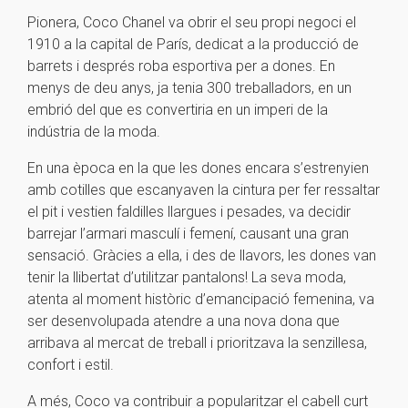
Pionera, Coco Chanel va obrir el seu propi negoci el
1910 a la capital de París, dedicat a la producció de
barrets i després roba esportiva per a dones. En
menys de deu anys, ja tenia 300 treballadors, en un
embrió del que es convertiria en un imperi de la
indústria de la moda.
En una època en la que les dones encara s’estrenyien
amb cotilles que escanyaven la cintura per fer ressaltar
el pit i vestien faldilles llargues i pesades, va decidir
barrejar l’armari masculí i femení, causant una gran
sensació. Gràcies a ella, i des de llavors, les dones van
tenir la llibertat d’utilitzar pantalons! La seva moda,
atenta al moment històric d’emancipació femenina, va
ser desenvolupada atendre a una nova dona que
arribava al mercat de treball i prioritzava la senzillesa,
confort i estil.
A més, Coco va contribuir a popularitzar el cabell curt