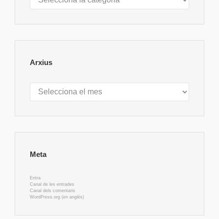
Arxius
Arxius
Meta
Entra
Canal de les entrades
Canal dels comentaris
WordPress.org (en anglès)