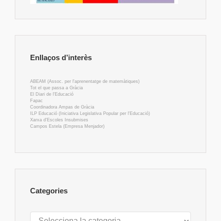
Enllaços d’interès
ABEAM (Assoc. per l'aprenentatge de matemàtiques)
Tot el que passa a Gràcia
El Diari de l'Educació
Fapac
Coordinadora Ampas de Gràcia
ILP Educació (Iniciativa Legislativa Popular per l'Educació)
Xarxa d'Escoles Insubmises
Campos Estela (Empresa Menjador)
Categories
Categories