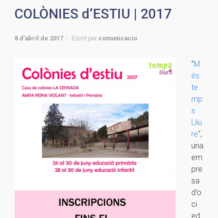
COLÒNIES d’ESTIU | 2017
8 d'abril de 2017
Escrit per
comunicacio
“
M
és
te
mp
s
Lliu
re
“,
una
em
pre
sa
d’o
ci
ed