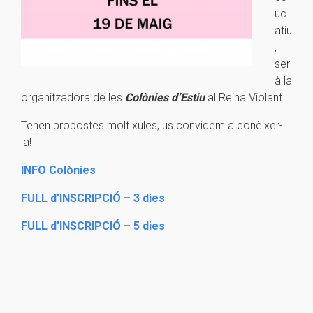
uc
atiu
,
ser
à la
organitzadora de les
Colònies d’Estiu
al Reina Violant.
Tenen propostes molt xules, us convidem a conèixer-
la!
INFO Colònies
FULL d’INSCRIPCIÓ – 3 dies
FULL d’INSCRIPCIÓ – 5 dies