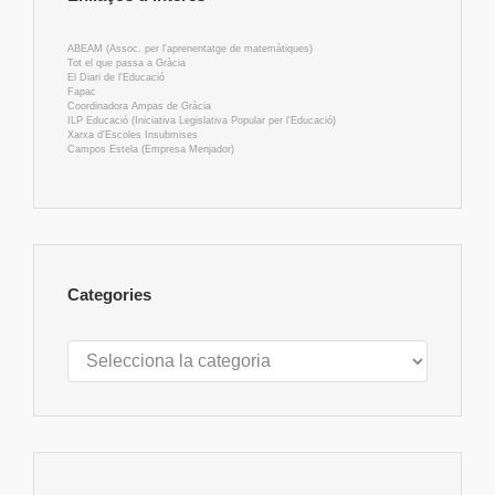
ABEAM (Assoc. per l'aprenentatge de matemàtiques)
Tot el que passa a Gràcia
El Diari de l'Educació
Fapac
Coordinadora Ampas de Gràcia
ILP Educació (Iniciativa Legislativa Popular per l'Educació)
Xarxa d'Escoles Insubmises
Campos Estela (Empresa Menjador)
Categories
Categories