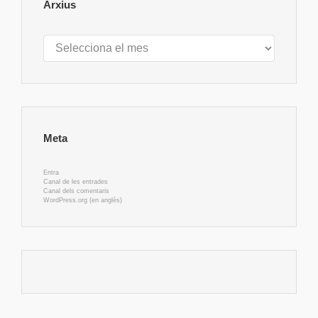
Arxius
Arxius
Meta
Entra
Canal de les entrades
Canal dels comentaris
WordPress.org (en anglès)