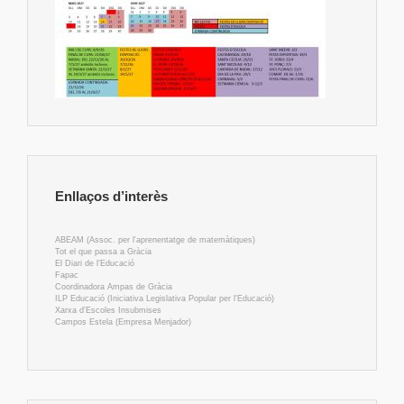
Enllaços d’interès
ABEAM (Assoc. per l'aprenentatge de matemàtiques)
Tot el que passa a Gràcia
El Diari de l'Educació
Fapac
Coordinadora Ampas de Gràcia
ILP Educació (Iniciativa Legislativa Popular per l'Educació)
Xarxa d'Escoles Insubmises
Campos Estela (Empresa Menjador)