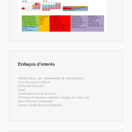
Enllaços d’interès
ABEAM (Assoc. per l'aprenentatge de matemàtiques)
Tot el que passa a Gràcia
El Diari de l'Educació
Fapac
Coordinadora Ampas de Gràcia
ILP Educació (Iniciativa Legislativa Popular per l'Educació)
Xarxa d'Escoles Insubmises
Campos Estela (Empresa Menjador)