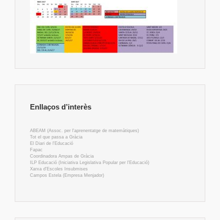
Enllaços d’interès
ABEAM (Assoc. per l'aprenentatge de matemàtiques)
Tot el que passa a Gràcia
El Diari de l'Educació
Fapac
Coordinadora Ampas de Gràcia
ILP Educació (Iniciativa Legislativa Popular per l'Educació)
Xarxa d'Escoles Insubmises
Campos Estela (Empresa Menjador)