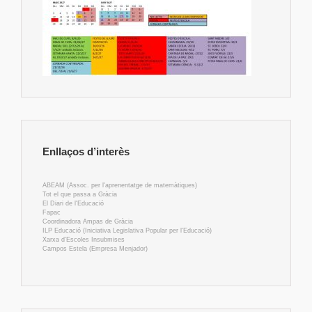
Enllaços d’interès
ABEAM (Assoc. per l'aprenentatge de matemàtiques)
Tot el que passa a Gràcia
El Diari de l'Educació
Fapac
Coordinadora Ampas de Gràcia
ILP Educació (Iniciativa Legislativa Popular per l'Educació)
Xarxa d'Escoles Insubmises
Campos Estela (Empresa Menjador)