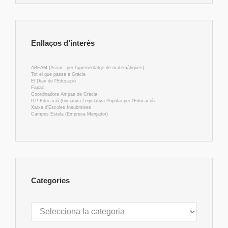
Enllaços d’interès
ABEAM (Assoc. per l'aprenentatge de matemàtiques)
Tot el que passa a Gràcia
El Diari de l'Educació
Fapac
Coordinadora Ampas de Gràcia
ILP Educació (Iniciativa Legislativa Popular per l'Educació)
Xarxa d'Escoles Insubmises
Campos Estela (Empresa Menjador)
Categories
Categories