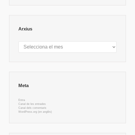
Arxius
Arxius
Meta
Entra
Canal de les entrades
Canal dels comentaris
WordPress.org (en anglès)