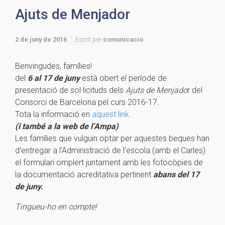
Ajuts de Menjador
2 de juny de 2016
Escrit per
comunicacio
Benvingudes, famílies!
del
6 al 17 de juny
està obert el període de
presentació de sol·licituds dels
Ajuts de Menjado
r del
Consorci de Barcelona pel curs 2016-17.
Tota la informació en
aquest link
.
(i també a la web de l’Ampa)
Les famílies que vulguin optar per aquestes beques han
d’entregar a l’Administració de l’escola (amb el Carles)
el formulari omplert juntament amb les fotocòpies de
la documentació acreditativa pertinent
abans del 17
de juny.
Tingueu-ho en compte!