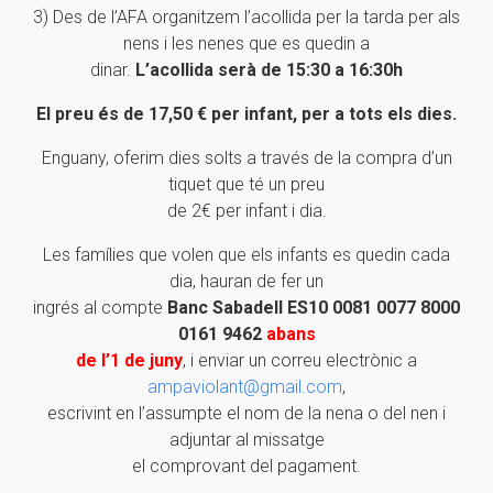
3) Des de l’AFA organitzem l’acollida per la tarda per als
nens i les nenes que es quedin a
dinar.
L’acollida serà de 15:30 a 16:30h
El preu és de 17,50 € per infant, per a tots els dies.
Enguany, oferim dies solts a través de la compra d’un
tiquet que té un preu
de 2€ per infant i dia.
Les famílies que volen que els infants es quedin cada
dia, hauran de fer un
ingrés al compte
Banc Sabadell ES10 0081 0077 8000
0161 9462
abans
de l’1 de juny
, i enviar un correu electrònic a
ampaviolant@gmail.com
,
escrivint en l’assumpte el nom de la nena o del nen i
adjuntar al missatge
el comprovant del pagament.