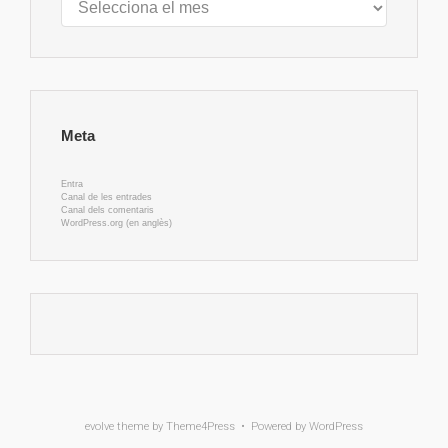
Meta
Entra
Canal de les entrades
Canal dels comentaris
WordPress.org (en anglès)
evolve
theme by Theme4Press • Powered by
WordPress