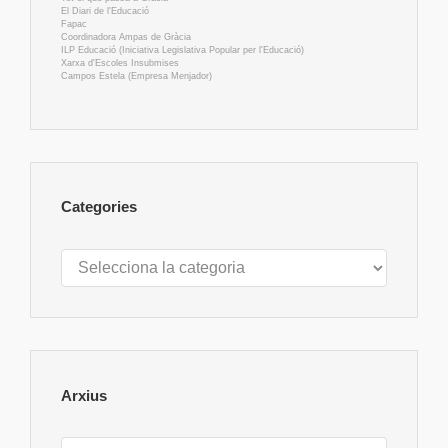
El Diari de l'Educació
Fapac
Coordinadora Ampas de Gràcia
ILP Educació (Iniciativa Legislativa Popular per l'Educació)
Xarxa d'Escoles Insubmises
Campos Estela (Empresa Menjador)
Categories
Categories
Arxius
Arxius