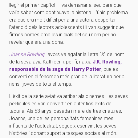
llegir el primer capítol i li va demanar al seu pare que
volia saber com continuava la història. L’únic problema
era que era molt difícil per a una autora despertar
l’atenció dels lectors adolescents i li van suggerir que
firmés només amb les inicials del seu nom per no
revelar que era una dona.
Joanne Rowling
llavors va agafar la lletra “
K
” del nom
de la seva àvia Kathleen i, per fi, naixia
J.K. Rowling,
responsable de la saga de Harry Potter
, que es
convertí en el fenomen més gran de la literatura per a
nens i joves de tots el temps.
L’èxit de la sèrie aviat va arribar als cinemes i les seves
pel·lícules es van convertir en autèntics èxits de
taquilla. Als 53 anys, casada i mare de tres criatures,
Joanne, una de les personalitats femenines més
influents de l’actualitat, segueix escrivint les seves
històries i donant suport a tasques socials al món.