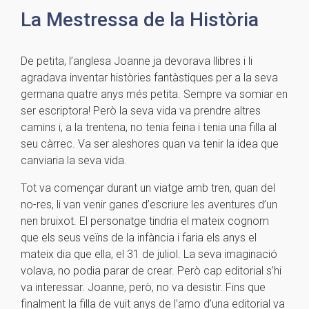
La Mestressa de la Història
De petita, l’anglesa Joanne ja devorava llibres i li
agradava inventar històries fantàstiques per a la seva
germana quatre anys més petita. Sempre va somiar en
ser escriptora! Però la seva vida va prendre altres
camins i, a la trentena, no tenia feina i tenia una filla al
seu càrrec. Va ser aleshores quan va tenir la idea que
canviaria la seva vida.
Tot va començar durant un viatge amb tren, quan del
no-res, li van venir ganes d’escriure les aventures d’un
nen bruixot. El personatge tindria el mateix cognom
que els seus veïns de la infància i faria els anys el
mateix dia que ella, el 31 de juliol. La seva imaginació
volava, no podia parar de crear. Però cap editorial s’hi
va interessar. Joanne, però, no va desistir. Fins que
finalment la filla de vuit anys de l’amo d’una editorial va