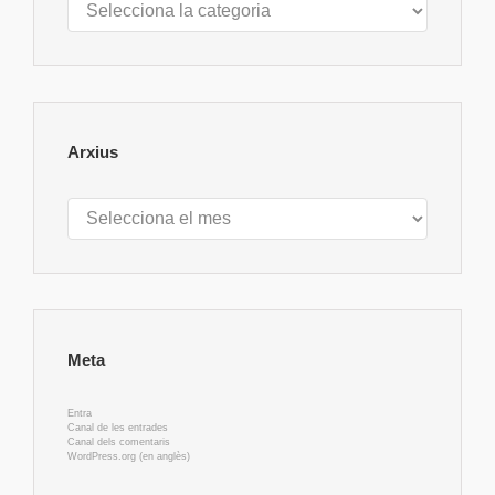
Arxius
Arxius
Meta
Entra
Canal de les entrades
Canal dels comentaris
WordPress.org (en anglès)