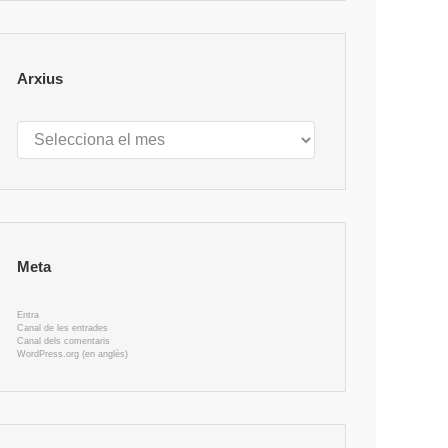
Arxius
Arxius
Meta
Entra
Canal de les entrades
Canal dels comentaris
WordPress.org (en anglès)