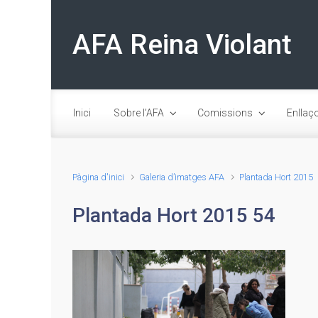
Skip to main content
AFA Reina Violant
Inici
Sobre l’AFA
Comissions
Enllaç
Pàgina d'inici
Galeria d’imatges AFA
Plantada Hort 2015
Plantada Hort 2015 54