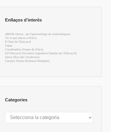
Enllaços d’interès
ABEAM (Assoc. per l'aprenentatge de matemàtiques)
Tot el que passa a Gràcia
El Diari de l'Educació
Fapac
Coordinadora Ampas de Gràcia
ILP Educació (Iniciativa Legislativa Popular per l'Educació)
Xarxa d'Escoles Insubmises
Campos Estela (Empresa Menjador)
Categories
Categories