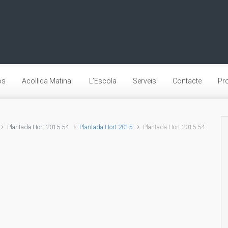
os
Acollida Matinal
L’Escola
Serveis
Contacte
Pro
Plantada Hort 2015 54
Plantada Hort 2015
Plantada Hort 2015 54